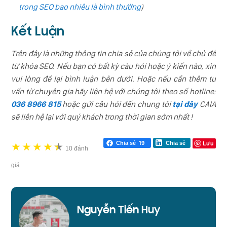
trong SEO bao nhiêu là bình thường
)
Kết Luận
Trên đây là những thông tin chia sẻ của chúng tôi về chủ đề
từ khóa SEO. Nếu bạn có bất kỳ câu hỏi hoặc ý kiến nào, xin
vui lòng để lại bình luận bên dưới. Hoặc nếu cần thêm tư
vấn từ chuyên gia hãy liên hệ với chúng tôi theo số hotline:
036 8966 815
hoặc gửi câu hỏi đến chung tôi
tại đây
CAIA
sẽ liên hệ lại với quý khách trong thời gian sớm nhất !
Lưu
Chia sẻ
19
Chia sẻ
★
★
★
★
★
★
10 đánh
giá
Nguyễn Tiến Huy