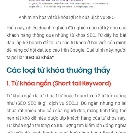
Anh minh họa về từ khóa lợi ích của dịch vụ SEO
Hiện nay, nhiều doanh nghiệp đã nghiên cứu rất kỹ nhu cầu
khách hàng thông qua những từ khóa SEO. Từ đây họ bắt
đầu lập kế hoạch để tối ưu các từ khóa ở bài viết của mình
để nâng cơ hội đạt top cao trên Google. Quá trình này, người
ta gọi là
“SEO từ khóa”
Các loại từ khóa thường thấy
1. Từ khóa ngắn (Short tail Keyword)
Từ khóa ngắn là từ khóa 1 từ hoặc 1 cụm từ có 3 từ trở xuống
như (SEO, SEO là gì, dịch vụ SEO…). Dù ngắn nhưng nó lại
chứa rất nhiều nhu cầu của người đọc, mang tính tổng thể
nên rất khó để hiểu được tập khách hàng của từ khóa này.
Từ khóa ngắn thường có lưu lượng tìm kiếm lớn đồng nghĩa
với mức độ cạnh tranh cao và khó nâng hạng thành công