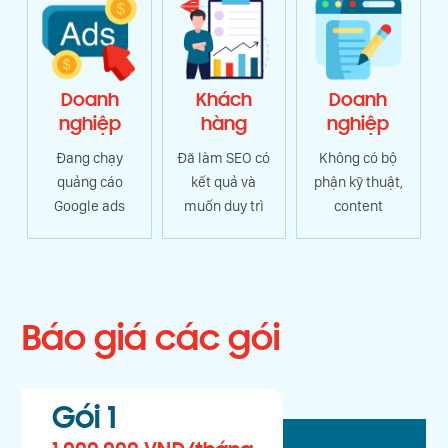
Doanh
Khách
Doanh
nghiệp
hàng
nghiệp
Đang chạy
Đã làm SEO có
Không có bộ
quảng cáo
kết quả và
phận kỹ thuật,
Google ads
muốn duy trì
content
Báo giá các gói
Gói 1