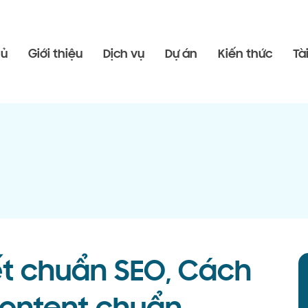
hủ
Giới thiệu
Dịch vụ
Dự án
Kiến thức
Tà
ết chuẩn SEO, Cách