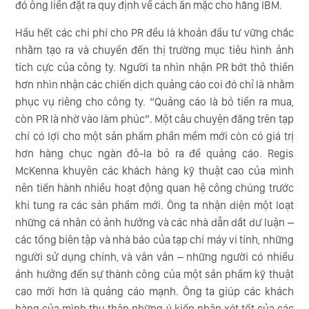
đó ông liền đặt ra quy định về cách ăn mặc cho hãng IBM.
Hầu hết các chi phí cho PR đều là khoản đầu tư vững chắc
nhằm tạo ra và chuyển đến thị trường mục tiêu hình ảnh
tích cực của công ty. Người ta nhìn nhận PR bớt thô thiển
hơn nhìn nhận các chiến dịch quảng cáo coi đó chỉ là nhằm
phục vụ riêng cho công ty. “Quảng cáo là bỏ tiền ra mua,
còn PR là nhờ vào làm phúc”. Một câu chuyện đăng trên tạp
chí có lợi cho một sản phẩm phần mềm mới còn có giá trị
hơn hàng chục ngàn đô-la bỏ ra để quảng cáo. Regis
McKenna khuyên các khách hàng kỹ thuật cao của mình
nên tiến hành nhiều hoạt động quan hệ công chúng trước
khi tung ra các sản phẩm mới. Ông ta nhận diện một loạt
những cá nhân có ảnh hưởng và các nhà dẫn dắt dư luận –
các tổng biên tập và nhà báo của tạp chí máy vi tính, những
người sử dụng chính, và vân vân – những người có nhiều
ảnh hưởng đến sự thành công của một sản phẩm kỹ thuật
cao mới hơn là quảng cáo mạnh. Ông ta giúp các khách
hàng của mình thu thập những ý kiến nhận xét tốt của các