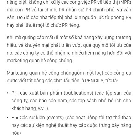
riêng biệt, không chỉ xử lý các công việc PR về tiếp thị (MPR)
mà còn PR về tài chính, PR nhân sự, PR chính phủ, và vân
vân. Do đó các nhà tiếp thị phải xin nguồn lực từ phòng PR
hay phải thuê một tổ chức PR riêng.
Khi mà quảng cáo mất đi một số khả năng xây dựng thương
hiệu, và khuyến mại phát triển vượt quá quy mô tối ưu của
nó, các công ty có thể nhận ra nhiều tiềm năng hơn đối với
marketing quan hệ công chúng.
Marketing quan hệ công chúnggồm một loạt các công cụ
được viết tắt bằng các chữ đầu tiên là PENCILS, tức là:
P = các xuất bản phẩm (publications) (các tập san của
công ty, các báo cáo năm, các tập sách nhỏ bổ ích cho
khách hàng, v.v…)
E = Các sự kiện (events) (các hoạt động tài trợ thể thao
hay các sự kiện nghệ thuật hay các cuộc trưng bày hàng
hóa)