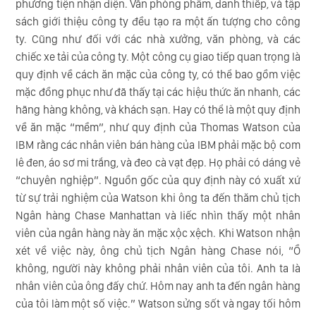
phương tiện nhận diện. Văn phòng phẩm, danh thiếp, và tập
sách giới thiệu công ty đều tạo ra một ấn tượng cho công
ty. Cũng như đối với các nhà xưởng, văn phòng, và các
chiếc xe tải của công ty. Một công cụ giao tiếp quan trọng là
quy định về cách ăn mặc của công ty, có thể bao gồm việc
mặc đồng phục như đã thấy tại các hiệu thức ăn nhanh, các
hãng hàng không, và khách sạn. Hay có thể là một quy định
về ăn mặc “mềm”, như quy định của Thomas Watson của
IBM rằng các nhân viên bán hàng của IBM phải mặc bộ com
lê đen, áo sơ mi trắng, và đeo cà vạt đẹp. Họ phải có dáng vẻ
“chuyên nghiệp”. Nguồn gốc của quy định này có xuất xứ
từ sự trải nghiệm của Watson khi ông ta đến thăm chủ tịch
Ngân hàng Chase Manhattan và liếc nhìn thấy một nhân
viên của ngân hàng này ăn mặc xộc xệch. Khi Watson nhận
xét về việc này, ông chủ tịch Ngân hàng Chase nói, “Ồ
không, người này không phải nhân viên của tôi. Anh ta là
nhân viên của ông đấy chứ. Hôm nay anh ta đến ngân hàng
của tôi làm một số việc.” Watson sửng sốt và ngay tối hôm