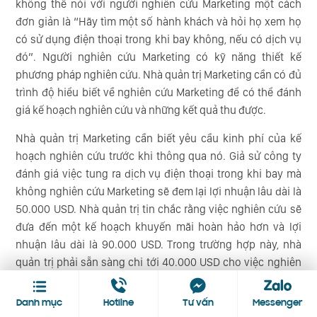
không thể nói với người nghiên cứu Marketing một cách
đơn giản là “Hãy tìm một số hành khách và hỏi họ xem họ
có sử dụng điện thoại trong khi bay không, nếu có dịch vụ
đó”. Người nghiên cứu Marketing có kỹ năng thiết kế
phương pháp nghiên cứu. Nhà quản trị Marketing cần có đủ
trình độ hiểu biết về nghiên cứu Marketing để có thể đánh
giá kế hoạch nghiên cứu và những kết quả thu được.
Nhà quản trị Marketing cần biết yêu cầu kinh phí của kế
hoạch nghiên cứu trước khi thông qua nó. Giả sử công ty
đánh giá việc tung ra dịch vụ điện thoại trong khi bay mà
không nghiên cứu Marketing sẽ đem lại lợi nhuận lâu dài là
50.000 USD. Nhà quản trị tin chắc rằng việc nghiên cứu sẽ
đưa đến một kế hoạch khuyến mãi hoàn hảo hơn và lợi
nhuận lâu dài là 90.000 USD. Trong trường hợp này, nhà
quản trị phải sẵn sàng chi tới 40.000 USD cho việc nghiên
cứu đó. Nếu việc nghiên cứu tốn hơn 40.000 USD thì không
đáng để tiến hành.
Danh mục
Hotline
Tư vấn
Messenger