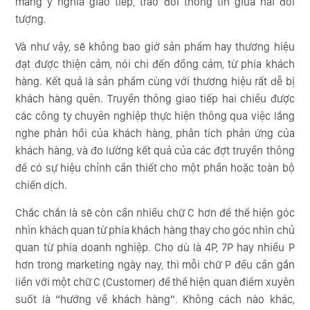
mang ý nghĩa giao tiếp, trao đổi thông tin giữa hai đối
tượng.
Và như vậy, sẽ không bao giờ sản phẩm hay thương hiệu
đạt được thiện cảm, nói chi đến đồng cảm, từ phía khách
hàng. Kết quả là sản phẩm cùng với thương hiệu rất dễ bị
khách hàng quên. Truyền thông giao tiếp hai chiều được
các công ty chuyên nghiệp thực hiện thông qua việc lắng
nghe phản hồi của khách hàng, phân tích phản ứng của
khách hàng, và đo lường kết quả của các đợt truyền thông
để có sự hiệu chỉnh cần thiết cho một phần hoặc toàn bộ
chiến dịch.
Chắc chắn là sẽ còn cần nhiều chữ C hơn để thể hiện góc
nhìn khách quan từ phía khách hàng thay cho góc nhìn chủ
quan từ phía doanh nghiệp. Cho dù là 4P, 7P hay nhiều P
hơn trong marketing ngày nay, thì mỗi chữ P đều cần gắn
liền với một chữ C (Customer) để thể hiện quan điểm xuyên
suốt là “hướng về khách hàng”. Không cách nào khác,