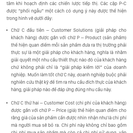
tâm khi hoạch định các chiến lược tiếp thị. Các cặp P-C
được “phối ngẫu” một cách có dụng ý này được thể hiện
trong hình vẽ dưới đây:
Chữ C đầu tiên – Customer Solutions (giải pháp cho
khách hàng) được gắn với chữ P – Product (sản phẩm)
thể hiện quan điểm mỗi sản phẩm đưa ra thị trường phải
thực sự là một giải pháp cho khách hàng, nghĩa là nhằm
giải quyết một nhu cầu thiết thực nào đó của khách hàng
chứ không phải chỉ là “giải pháp kiếm lời” của doanh
nghiệp. Muốn làm tốt chữ C này, doanh nghiệp buộc phải
nghiên cứu thật kỹ để tìm ra nhu cầu đích thực của khách
hàng, giải pháp nào để đáp ứng đúng nhu cầu này.
Chữ C thứ hai – Customer Cost (chi phí của khách hàng)
được gắn với chữ P – Price (giá) thể hiện quan điểm cho
rằng giá của sản phẩm cần được nhìn nhận như là chi phí
mà người mua sẽ bỏ ra. Chi phí này không chỉ bao gồm
chi phí mua sản phẩm mà còn cả chi phí sử dụng, vận