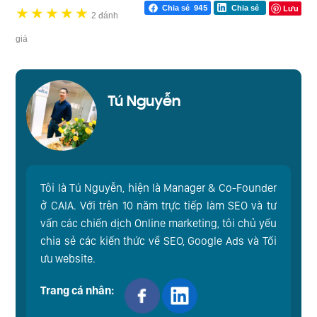
Lưu
Chia sẻ
945
Chia sẻ
★
★
★
★
★
2 đánh
giá
Tú Nguyễn
Tôi là Tú Nguyễn, hiện là Manager & Co-Founder
ở CAIA. Với trên 10 năm trực tiếp làm SEO và tư
vấn các chiến dịch Online marketing, tôi chủ yếu
chia sẻ các kiến thức về SEO, Google Ads và Tối
ưu website.
Trang cá nhân: