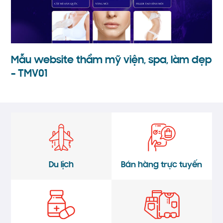
Mẫu website thẩm mỹ viện, spa, làm đẹp
– TMV01
Du lịch
Bán hàng trực tuyến