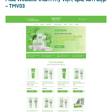
– TMV03