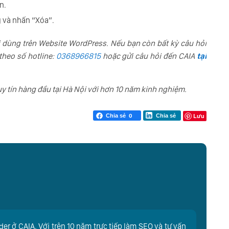
n.
 và nhấn “Xóa”.
i dùng trên Website WordPress. Nếu bạn còn bất kỳ câu hỏi
theo số hotline:
0368966815
hoặc gửi câu hỏi đến CAIA
tại
y tín hàng đầu tại Hà Nội với hơn 10 năm kinh nghiệm.
Lưu
Chia sẻ
0
Chia sẻ
er ở CAIA. Với trên 10 năm trực tiếp làm SEO và tư vấn