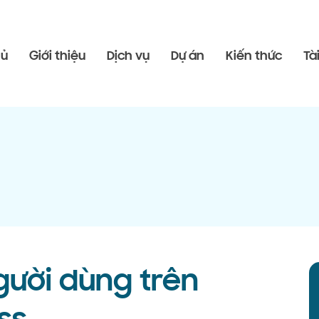
hủ
Giới thiệu
Dịch vụ
Dự án
Kiến thức
Tà
gười dùng trên