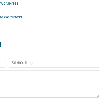
b WordPress
site WordPress
n