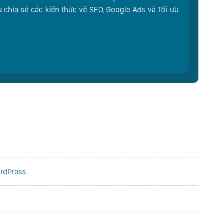
u chia sẻ các kiến thức về SEO, Google Ads và Tối ưu
ordPress