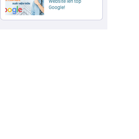
Website lên top
Google!