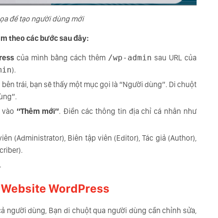
ọa để tạo người dùng mới
àm theo các bước sau đây:
Press
của mình bằng cách thêm
/wp-admin
sau URL của
min
).
 bên trái, bạn sẽ thấy một mục gọi là “Người dùng”. Di chuột
dùng”.
 vào
“Thêm mới”
. Điền các thông tin địa chỉ cá nhân như
iên (Administrator), Biên tập viên (Editor), Tác giả (Author),
riber).
.
n Website WordPress
ả người dùng, Bạn di chuột qua người dùng cần chỉnh sửa,