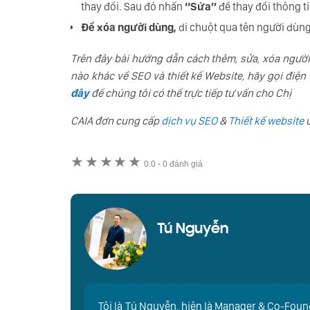
thay đổi. Sau đó nhấn
“Sửa”
để thay đổi thông ti
Để xóa người dùng,
di chuột qua tên người dùng
Trên đây bài hướng dẫn cách thêm, sửa, xóa ngườ
nào khác về SEO và thiết kế Website, hãy gọi điện 
đây
để chúng tôi có thể trực tiếp tư vấn cho Chị
CAIA đơn cung cấp
dịch vụ SEO
&
Thiết kế website
u
★
★
★
★
★
0.0
-
0 đánh giá
Tú Nguyễn
Tôi là Tú Nguyễn, hiện là Manager & Co-Found