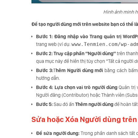
Hình ảnh minh h
Để tạo người dùng mới trên website bạn có thể l
Bước 1:
Đăng nhập vào Trang quản trị Word
trang web (ví dụ:
www.Tenmien.com/wp-ad
Bước 2: Truy cập p
hần “Người dùng”
trên thanh
qua mục này để hiển thị tùy chọn “Tất cả người 
Bước 3:
T
hêm Người dùng mới
bằng cách bấm
hướng dẫn.
Bước 4:
Lựa chọn vai trò người dùng
Quản trị v
Người đăng (Contributor) hoặc Thành viên (Subsc
Bước 5:
Sau đó ấn
Thêm người dùng
để hoàn tất
Sửa hoặc Xóa Người dùng trê
Để sửa người dung:
Trong phần danh sách tất c