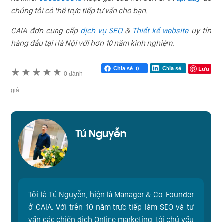
chúng tôi có thể trực tiếp tư vấn cho bạn.
CAIA đơn cung cấp
dịch vụ SEO
&
Thiết kế website
uy tín
hàng đầu tại Hà Nội với hơn 10 năm kinh nghiệm.
Lưu
Chia sẻ
0
Chia sẻ
★
★
★
★
★
0 đánh
giá
Tú Nguyễn
Tôi là Tú Nguyễn, hiện là Manager & Co-Founder
ở CAIA. Với trên 10 năm trực tiếp làm SEO và tư
vấn các chiến dịch Online marketing, tôi chủ yếu