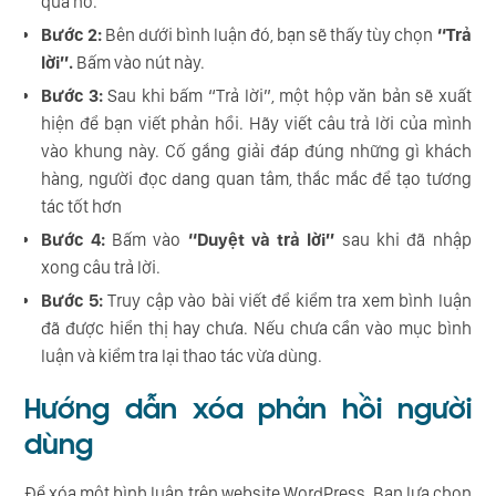
qua nó.
Bước 2:
Bên dưới bình luận đó, bạn sẽ thấy tùy chọn
“Trả
lời”.
Bấm vào nút này.
Bước 3:
Sau khi bấm “Trả lời”, một hộp văn bản sẽ xuất
hiện để bạn viết phản hồi. Hãy viết câu trả lời của mình
vào khung này. Cố gắng giải đáp đúng những gì khách
hàng, người đọc dang quan tâm, thắc mắc để tạo tương
tác tốt hơn
Bước 4:
Bấm vào
“Duyệt và trả lời”
sau khi đã nhập
xong câu trả lời.
Bước 5:
Truy cập vào bài viết để kiểm tra xem bình luận
đã được hiển thị hay chưa. Nếu chưa cần vào mục bình
luận và kiểm tra lại thao tác vừa dùng.
Hướng dẫn xóa phản hồi người
dùng
Để xóa một bình luận trên website WordPress. Bạn lựa chọn