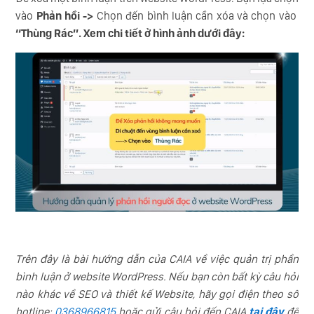
vào
Phản hồi ->
Chọn đến bình luận cần xóa và chọn vào
“Thùng Rác”. Xem chi tiết ở hình ảnh dưới đây:
Trên đây là bài hướng dẫn của CAIA về việc quản trị phần
bình luận ở website WordPress. Nếu bạn còn bất kỳ câu hỏi
nào khác về SEO và thiết kế Website, hãy gọi điện theo số
hotline:
0368966815
hoặc gửi câu hỏi đến CAIA
tại đây
để